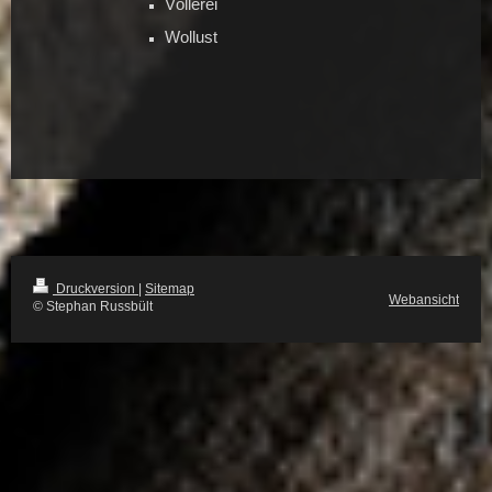
Völlerei
Wollust
Druckversion
|
Sitemap
Webansicht
© Stephan Russbült