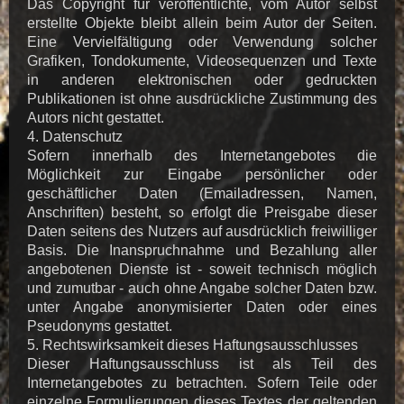
Das Copyright für veröffentlichte, vom Autor selbst
erstellte Objekte bleibt allein beim Autor der Seiten.
Eine Vervielfältigung oder Verwendung solcher
Grafiken, Tondokumente, Videosequenzen und Texte
in anderen elektronischen oder gedruckten
Publikationen ist ohne ausdrückliche Zustimmung des
Autors nicht gestattet.
4. Datenschutz
Sofern innerhalb des Internetangebotes die
Möglichkeit zur Eingabe persönlicher oder
geschäftlicher Daten (Emailadressen, Namen,
Anschriften) besteht, so erfolgt die Preisgabe dieser
Daten seitens des Nutzers auf ausdrücklich freiwilliger
Basis. Die Inanspruchnahme und Bezahlung aller
angebotenen Dienste ist - soweit technisch möglich
und zumutbar - auch ohne Angabe solcher Daten bzw.
unter Angabe anonymisierter Daten oder eines
Pseudonyms gestattet.
5. Rechtswirksamkeit dieses Haftungsausschlusses
Dieser Haftungsausschluss ist als Teil des
Internetangebotes zu betrachten. Sofern Teile oder
einzelne Formulierungen dieses Textes der geltenden